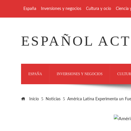
España
Inversiones y negocios
Cultura y ocio
Ciencia 
ESPAÑOL AC
ESPAÑA
INVERSIONES Y NEGOCIOS
CULTUR
Inicio
Noticias
América Latina Experimenta un Fuer