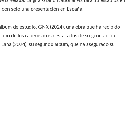
 la velada. La gira Grand National visitará 13 estadios en
, con solo una presentación en España.
álbum de estudio, GNX (2024), una obra que ha recibido
o uno de los raperos más destacados de su generación.
e Lana (2024), su segundo álbum, que ha asegurado su