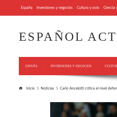
España
Inversiones y negocios
Cultura y ocio
Ciencia 
ESPAÑOL AC
ESPAÑA
INVERSIONES Y NEGOCIOS
CULTUR
Inicio
Noticias
Carlo Ancelotti critica el nivel def