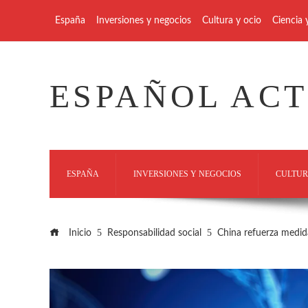
España
Inversiones y negocios
Cultura y ocio
Ciencia 
ESPAÑOL AC
ESPAÑA
INVERSIONES Y NEGOCIOS
CULTUR
Inicio
Responsabilidad social
China refuerza medid