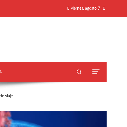
viernes, agosto 7
L
de viaje