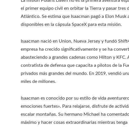
La misión Polaris Dawn no es la primera aventura espac
el primer equipo civil en orbitar la Tierra y pasar tres
Atlántico. Se estima que Isaacman pagó a Elon Musk a
disponibles en la cápsula SpaceX para esta misión.
Isaacman nació en Union, Nueva Jersey y fundó Shift4
empresa ha crecido significativamente y se ha convert
abasteciendo a grandes cadenas como Hilton y KFC. 
contratista de defensa que capacita a pilotos de la Fu
privados más grandes del mundo. En 2019, vendió una
miles de millones.
Isaacman es conocido por su estilo de vida aventurer
emociones fuertes». Para relajarse, disfrute de activi
escalar montañas. Su hermano Michael ha comentado q
máximo y hacer cosas extraordinarias mientras tenga 