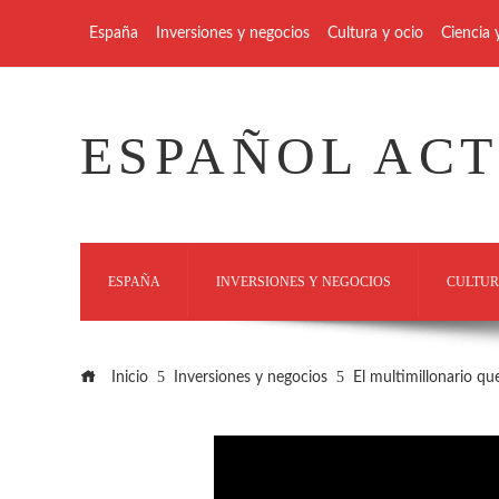
España
Inversiones y negocios
Cultura y ocio
Ciencia 
ESPAÑOL AC
ESPAÑA
INVERSIONES Y NEGOCIOS
CULTUR
Inicio
Inversiones y negocios
El multimillonario qu