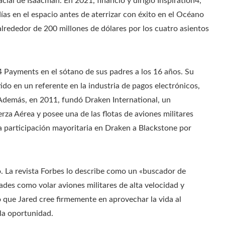
ial de Isaacman. En 2021, financió y dirigió Inspiration4,
 días en el espacio antes de aterrizar con éxito en el Océano
lrededor de 200 millones de dólares por los cuatro asientos
 Payments en el sótano de sus padres a los 16 años. Su
ido en un referente en la industria de pagos electrónicos,
Además, en 2011, fundó Draken International, un
erza Aérea y posee una de las flotas de aviones militares
 participación mayoritaria en Draken a Blackstone por
o. La revista Forbes lo describe como un «buscador de
dades como volar aviones militares de alta velocidad y
ue Jared cree firmemente en aprovechar la vida al
la oportunidad.