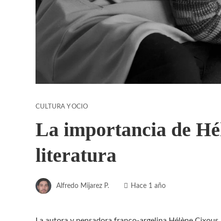
CULTURA Y OCIO
La importancia de Hél
literatura
Alfredo Mijarez P.
Hace 1 año
La autora y pensadora franco-argelina Hélène Cixous 