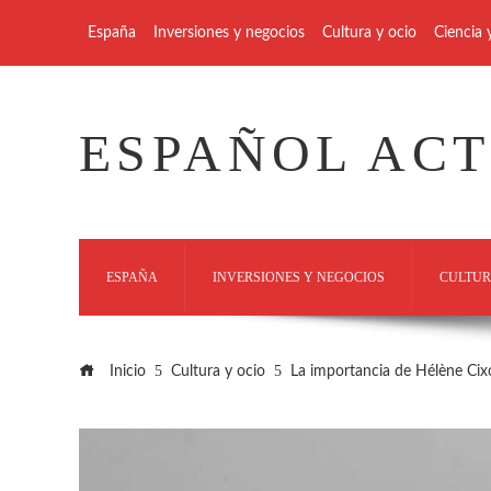
España
Inversiones y negocios
Cultura y ocio
Ciencia 
ESPAÑOL AC
ESPAÑA
INVERSIONES Y NEGOCIOS
CULTUR
Inicio
Cultura y ocio
La importancia de Hélène Cixo