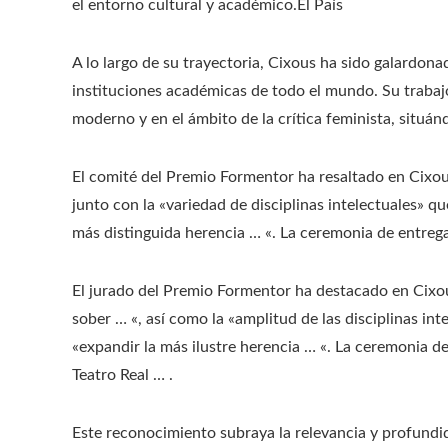
el entorno cultural y académico.​El País
A lo largo de su trayectoria, Cixous ha sido galardon
instituciones académicas de todo el mundo. Su trabajo
moderno y en el ámbito de la crítica feminista, situánd
El comité del Premio Formentor ha resaltado en Cixous 
junto con la «variedad de disciplinas intelectuales» q
más distinguida herencia … «. La ceremonia de entrega
El jurado del Premio Formentor ha destacado en Cixous
sober … «, así como la «amplitud de las disciplinas in
«expandir la más ilustre herencia … «. La ceremonia de
Teatro Real … .​
Este reconocimiento subraya la relevancia y profund