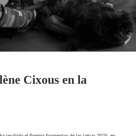
ène Cixous en la
ha recibido el Premio Formentor de las Letras 2025, en