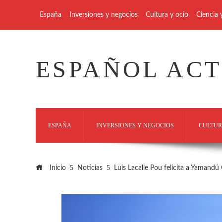
España
Inversiones y negocios
Cultura y ocio
Ciencia 
ESPAÑOL AC
ESPAÑA
INVERSIONES Y NEGOCIOS
CULTUR
Inicio
Noticias
Luis Lacalle Pou felicita a Yamandú