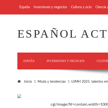
España
Inversiones y negocios
Cultura y ocio
Ciencia 
ESPAÑOL AC
ESPAÑA
INVERSIONES Y NEGOCIOS
CULTUR
Inicio
Moda y tendencias
LVMH 2025: talentos emer