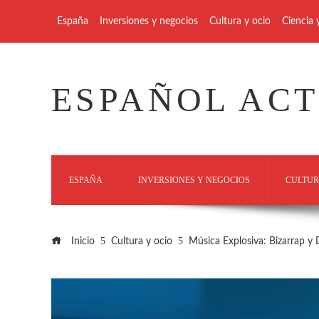
España
Inversiones y negocios
Cultura y ocio
Ciencia 
ESPAÑOL AC
ESPAÑA
INVERSIONES Y NEGOCIOS
CULTUR
Inicio
Cultura y ocio
Música Explosiva: Bizarrap y