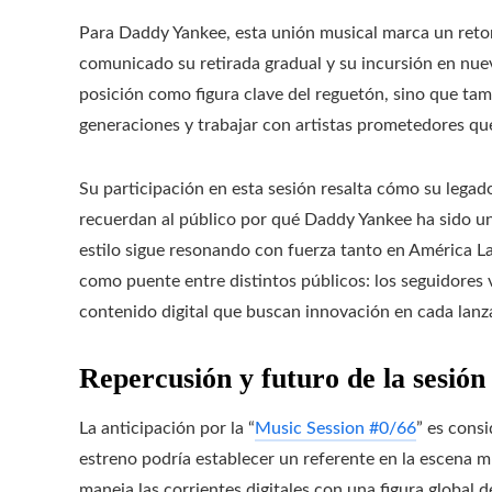
Para Daddy Yankee, esta unión musical marca un retorn
comunicado su retirada gradual y su incursión en nuev
posición como figura clave del reguetón, sino que ta
generaciones y trabajar con artistas prometedores q
Su participación en esta sesión resalta cómo su legad
recuerdan al público por qué Daddy Yankee ha sido u
estilo sigue resonando con fuerza tanto en América La
como puente entre distintos públicos: los seguidores
contenido digital que buscan innovación en cada lan
Repercusión y futuro de la sesión
La anticipación por la “
Music Session #0/66
” es consi
estreno podría establecer un referente en la escena 
maneja las corrientes digitales con una figura global d