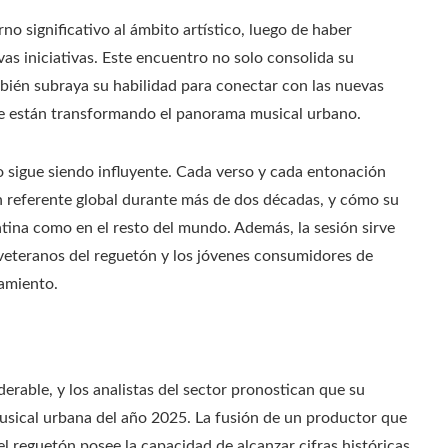
o significativo al ámbito artístico, luego de haber
as iniciativas. Este encuentro no solo consolida su
mbién subraya su habilidad para conectar con las nuevas
ue están transformando el panorama musical urbano.
o sigue siendo influyente. Cada verso y cada entonación
n referente global durante más de dos décadas, y cómo su
tina como en el resto del mundo. Además, la sesión sirve
 veteranos del reguetón y los jóvenes consumidores de
zamiento.
derable, y los analistas del sector pronostican que su
musical urbana del año 2025. La fusión de un productor que
el reguetón posee la capacidad de alcanzar cifras históricas