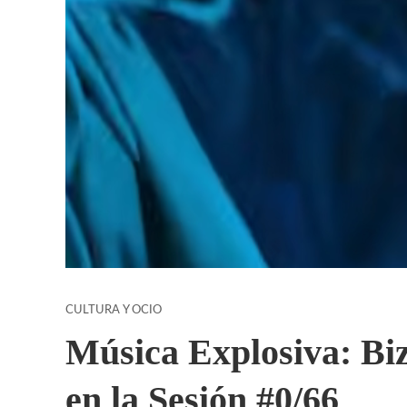
CULTURA Y OCIO
Música Explosiva: Bi
en la Sesión #0/66