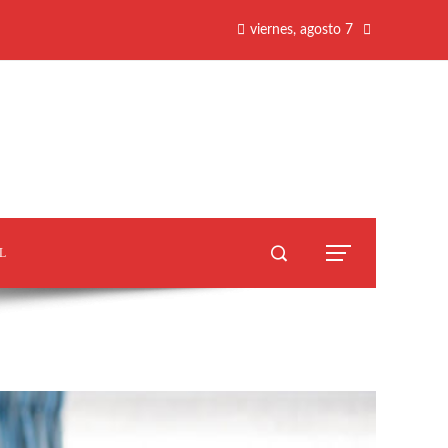
viernes, agosto 7
L