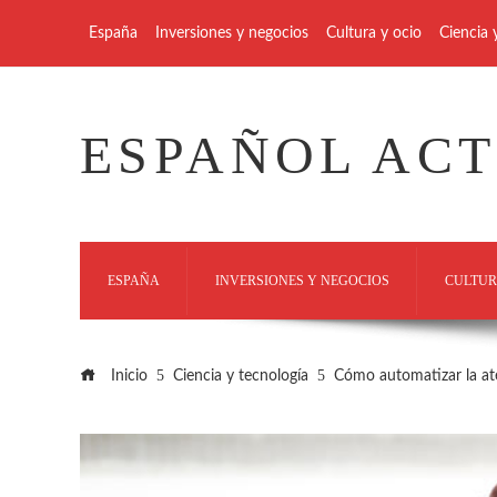
España
Inversiones y negocios
Cultura y ocio
Ciencia 
ESPAÑOL AC
ESPAÑA
INVERSIONES Y NEGOCIOS
CULTUR
Inicio
Ciencia y tecnología
Cómo automatizar la at